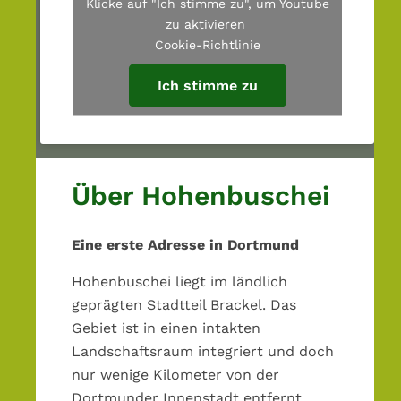
o
n
p
Klicke auf "Ich stimme zu", um Youtube
n
r
zu aktivieren
Cookie-Richtlinie
s
i
p
n
Ich stimme zu
r
g
i
e
n
n
g
e
Über Hohenbuschei
n
Eine erste Adresse in Dortmund
Hohenbuschei liegt im ländlich
geprägten Stadtteil Brackel. Das
Gebiet ist in einen intakten
Landschaftsraum integriert und doch
nur wenige Kilometer von der
Dortmunder Innenstadt entfernt.