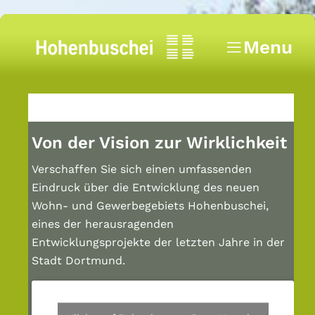
Z
Z
Z
u
u
u
Menu
r
m
r
Hohenbuschei
H
I
S
a
n
e
u
h
i
p
a
t
Von der Vision zur Wirklichkeit
t
l
e
n
t
n
Verschaffen Sie sich einen umfassenden
a
s
s
Eindruck über die Entwicklung des neuen
v
p
p
Wohn- und Gewerbegebiets Hohenbuschei,
i
r
a
eines der herausragenden
g
i
l
Entwicklungsprojekte der letzten Jahre in der
a
n
t
Stadt Dortmund.
t
g
e
i
e
s