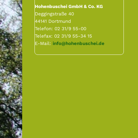
o
n
p
Hohenbuschei GmbH & Co. KG
n
r
Deggingstraße 40
s
i
44141 Dortmund
p
n
Telefon: 02 31/9 55-00
r
g
Telefax: 02 31/9 55-34 15
i
e
E-Mail:
info@hohenbuschei.de
n
n
g
e
n