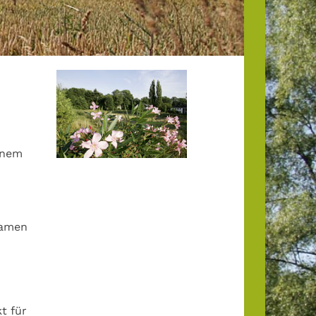
einem
Namen
t für