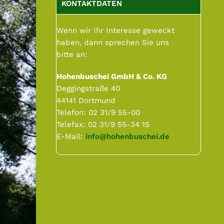
o
n
p
KONTAKTDATEN
n
r
s
i
Wenn wir Ihr Interesse geweckt
p
n
haben, dann sprechen Sie uns
r
g
bitte an:
i
e
Hohenbuschei GmbH & Co. KG
n
n
Deggingstraße 40
g
44141 Dortmund
e
Telefon: 02 31/9 55-00
n
Telefax: 02 31/9 55-34 15
E-Mail:
info@hohenbuschei.de