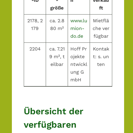
-ID
-
n
verkau
größe
ft
2178, 2
ca. 2.8
www.lu
Mietflä
179
80 m²
mion-
che ver
do.de
fügbar
2204
ca. 7.21
Hoff Pr
Kontak
9 m², t
ojekte
t: s. un
eilbar
ntwickl
ten
ung G
mbH
Übersicht der
verfügbaren