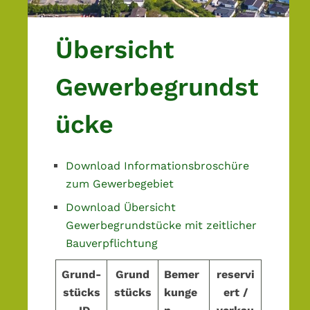
o
n
p
n
r
s
i
Übersicht
p
n
r
g
Gewerbegrundst
i
e
n
n
ücke
g
e
n
Download Informationsbroschüre
zum Gewerbegebiet
Download Übersicht
Gewerbegrundstücke mit zeitlicher
Bauverpflichtung
Grund-
Grund
Bemer
reservi
stücks
stücks
kunge
ert /