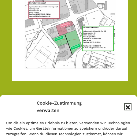
Seitenspalte
Cookie-Zustimmung
KONTAKTDATEN
verwalten
Wenn wir Ihr Interesse geweckt haben, dann
Um dir ein optimales Erlebnis zu bieten, verwenden wir Technologien
wie Cookies, um Geräteinformationen zu speichern und/oder darauf
sprechen Sie uns
zuzugreifen. Wenn du diesen Technologien zustimmst, können wir